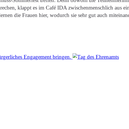
hluss-Sommerfest treffen. Denn obwohl die Teilnehmerinnen
 sprechen, klappt es im Café IDA zwischenmenschlich aus e
lernen die Frauen hier, wodurch sie sehr gut auch mitein
rgerliches Engagement bringen.