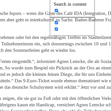
Search in content
sche Inputs – wenn die Gäste des Café IDA (Integration
lem aber geht es interkulturell zu Sache. Baden-Badener F
rnehmen oder bei den regelmäßigen Treffen im Stadtteilz
ue Teilnehmerinnen ein, sich donnerstags zwischen 10 und
ch den Sommerferien geht es wieder los.
en eingestellt.“, informiert Agnes Lemcke, die als Sozial
m, So wurde zum Bespiel ein Picknick an der Oos an eine
es jedoch die kleinen feinen Dinge, die für uns Einheimis
tteln.“ Das 9-Euro-Ticket wurde ebenso thematisiert wie
der das deutsche Schulsystem wird erklärt.“ Jetzt vor und
zeigen, die sie gut zu Fuß oder mit den öffentlichen Verk
es übrigens kaum ein Handicap, versichert Agnes Lemcke sc