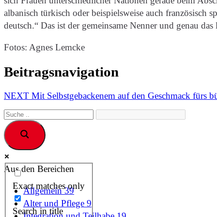
sich Frauen unterschiedlicher Nationen gerade beim Absc
albanisch türkisch oder beispielsweise auch französisch
deutsch.“ Das ist der gemeinsame Nenner und genau das 
Fotos: Agnes Lemcke
Beitragsnavigation
NEXT
Mit Selbstgebackenem auf den Geschmack fürs bü
Aus den Bereichen
Exact matches only
Allgemein
39
Alter und Pflege
9
Search in title
Integration und Teilhabe
19