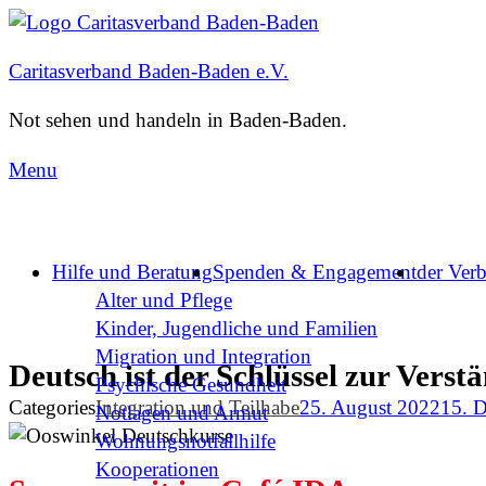
Caritasverband Baden-Baden e.V.
Not sehen und handeln in Baden-Baden.
Menu
Hilfe und Beratung
Spenden & Engagement
der Ver
Alter und Pflege
Kinder, Jugendliche und Familien
Migration und Integration​
Deutsch ist der Schlüssel zur Verst
Psychische Gesundheit
Categories
Integration und Teilhabe
25. August 2022
15. 
Notlagen und Armut
Wohnungs­notfallhilfe
Kooperationen