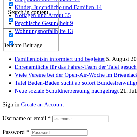
Kinder, Jugendliche und Familien
14
Search in content
Notlagen und Armut
35
Psychische Gesundheit
9
Wohnungsnotfallhilfe
13
Beliebte Beiträge
Familienlotsin informiert und begleitet
5. August 2
Ehrenamtliche für das Fahrer-Team der Tafel gesuch
Viele Vereine bei der Open-Air-Woche im Briegelac
Tafel Baden-Baden sucht ab sofort Bundesfreiwillig
Neue soziale Schuldnerberatung nachgefragt
21. Jul
Sign in
Create an Account
Username or email
*
Password
*