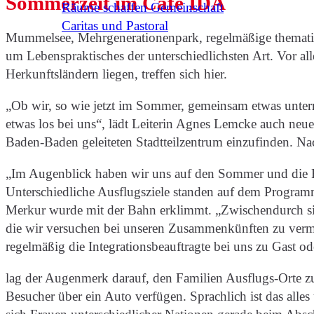
Sommerzeit im Café IDA
Räume schaffen Gemeinschaft
Caritas und Pastoral
Mummelsee, Mehrgenerationenpark, regelmäßige themati
um Lebenspraktisches der unterschiedlichsten Art. Vor al
Herkunftsländern liegen, treffen sich hier.
„Ob wir, so wie jetzt im Sommer, gemeinsam etwas unte
etwas los bei uns“, lädt Leiterin Agnes Lemcke auch ne
Baden-Baden geleiteten Stadtteilzentrum einzufinden. Na
„Im Augenblick haben wir uns auf den Sommer und die Feri
Unterschiedliche Ausflugsziele standen auf dem Program
Merkur wurde mit der Bahn erklimmt. „Zwischendurch sind 
die wir versuchen bei unseren Zusammenkünften zu vermi
regelmäßig die Integrationsbeauftragte bei uns zu Gast o
lag der Augenmerk darauf, den Familien Ausflugs-Orte zu 
Besucher über ein Auto verfügen. Sprachlich ist das all