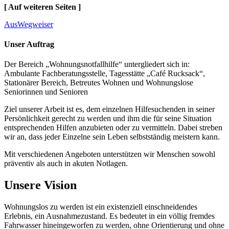
[ Auf weiteren Seiten ]
AusWegweiser
Unser Auftrag
Der Bereich „Wohnungs­notfallhilfe“ untergliedert sich in:
Ambulante Fachberatungs­stelle, Tages­stätte „Café Rucksack“,
Stationärer Bereich, Betreutes Wohnen und Wohnungslose
Seniorinnen und Senioren
Ziel unserer Arbeit ist es, dem einzelnen Hilfe­suchenden in seiner
Persön­lichkeit gerecht zu werden und ihm die für seine Situation
entsprechenden Hilfen anzubieten oder zu vermitteln. Dabei streben
wir an, dass jeder Einzelne sein Leben selbstständig meistern kann.
Mit verschiedenen Angeboten unterstützen wir Menschen sowohl
präventiv als auch in akuten Notlagen.
Unsere Vision
Wohnungslos zu werden ist ein existenziell ein­schneidendes
Erlebnis, ein Ausnahme­zustand. Es bedeutet in ein völlig fremdes
Fahrwasser hinein­geworfen zu werden, ohne Orientierung und ohne