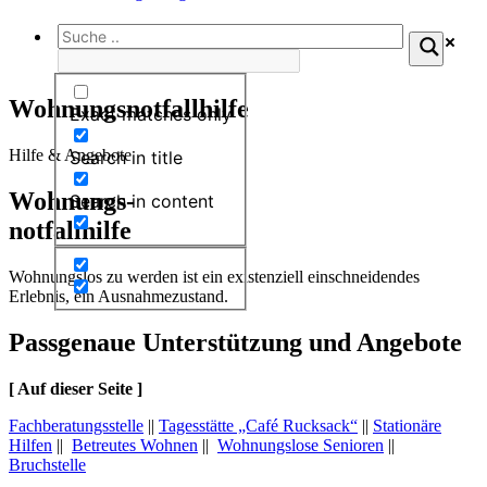
Wohnungs­notfallhilfe
Exact matches only
Hilfe & Angebote
Search in title
Wohnungs-
Search in content
notfallhilfe
Wohnungslos zu werden ist ein existenziell ein­schneidendes
Erlebnis, ein Ausnahme­zustand.
Passgenaue Unterstützung und Angebote
[ Auf dieser Seite ]
Fachberatungs­stelle
||
Tages­stätte „Café Rucksack“
||
Stationäre
Hilfen
||
Betreutes Wohnen
||
Wohnungslose Senioren
||
Bruchstelle