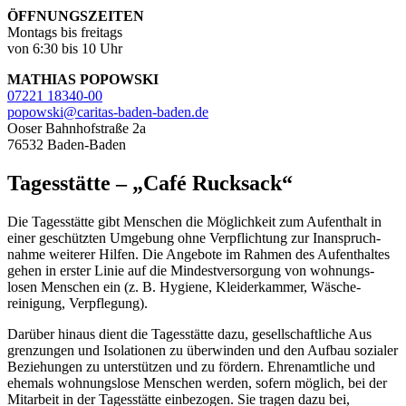
ÖFFNUNGSZEITEN
Montags bis freitags
von 6:30 bis 10 Uhr
MATHIAS POPOWSKI
07221 18340-00
popowski@caritas-baden-baden.de
Ooser Bahnhofstraße 2a
76532 Baden-Baden
Tagesstätte – „Café Rucksack“
Die Tagesstätte gibt Menschen die Möglichkeit zum Aufenthalt in
einer geschützten Umgebung ohne Verpflichtung zur Inanspruch­
nahme weiterer Hilfen. Die Angebote im Rahmen des Aufenthaltes
gehen in erster Linie auf die Mindestversorgung von wohnungs­
losen Menschen ein (z. B. Hygiene, Kleider­kammer, Wäsche­
reinigung, Verpflegung).
Darüber hinaus dient die Tagesstätte dazu, gesell
schaftliche Aus
grenzungen und Isolationen zu überwinden und den Aufbau sozialer
Beziehungen zu unterstützen und zu fördern. Ehren
amtliche und
ehemals wohnungslose Menschen werden, sofern möglich, bei der
Mitarbeit in der Tages
stätte einbezogen. Sie tragen dazu bei,