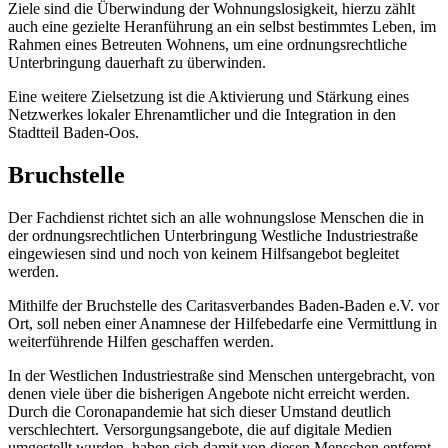
Ziele sind die Überwindung der Wohnungslosigkeit, hierzu zählt
auch eine gezielte Heranführung an ein selbst bestimmtes Leben, im
Rahmen eines Betreuten Wohnens, um eine ordnungs­rechtliche
Unterbringung dauerhaft zu überwinden.
Eine weitere Ziel­setzung ist die Aktivierung und Stärkung eines
Netzwerkes lokaler Ehrenamt­licher und die Integration in den
Stadtteil Baden-Oos.
Bruchstelle
Der Fachdienst richtet sich an alle wohnungslose Menschen die in
der ordnungs­rechtlichen Unterbringung Westliche Industrie­straße
eingewiesen sind und noch von keinem Hilfsangebot begleitet
werden.
Mithilfe der Bruchstelle des Caritas­verbandes Baden-Baden e.V. vor
Ort, soll neben einer Anamnese der Hilfe­bedarfe eine Vermittlung in
weiterführende Hilfen geschaffen werden.
In der Westlichen Industriestraße sind Menschen untergebracht, von
denen viele über die bisherigen Angebote nicht erreicht werden.
Durch die Corona­pandemie hat sich dieser Umstand deutlich
verschlechtert. Versorgungs­angebote, die auf digitale Medien
umgestellt wurden, haben sich damit von diesen Menschen entfernt.