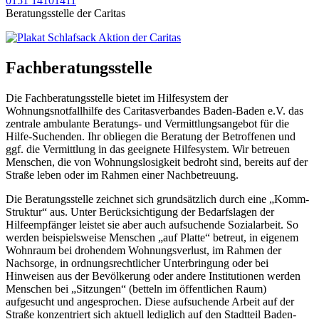
0151 14101411
Beratungsstelle der Caritas
Fachberatungs­stelle​
Die Fachberatungs­stelle bietet im Hilfesystem der
Wohnungsnotfallhilfe des Caritasverbandes Baden-Baden e.V. das
zentrale ambulante Beratungs- und Vermittlungs­angebot für die
Hilfe-Suchenden. Ihr obliegen die Beratung der Betroffenen und
ggf. die Vermittlung in das geeignete Hilfesystem. Wir betreuen
Menschen, die von Wohnungslosigkeit bedroht sind, bereits auf der
Straße leben oder im Rahmen einer Nachbetreuung.
Die Beratungsstelle zeichnet sich grundsätzlich durch eine „Komm-
Struktur“ aus. Unter Berück­sichtigung der Bedarfslagen der
Hilfeempfänger leistet sie aber auch aufsuchende Sozialarbeit. So
werden beispielsweise Menschen „auf Platte“ betreut, in eigenem
Wohnraum bei drohendem Wohnungsverlust, im Rahmen der
Nachsorge, in ordnungsrechtlicher Unter­bringung oder bei
Hinweisen aus der Bevölkerung oder andere Institutionen werden
Menschen bei „Sitzungen“ (betteln im öffentlichen Raum)
aufgesucht und angesprochen. Diese auf­suchende Arbeit auf der
Straße konzentriert sich aktuell lediglich auf den Stadtteil Baden-