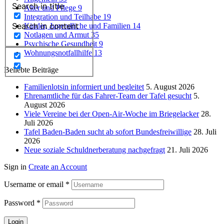
Search in title
Alter und Pflege
9
Integration und Teilhabe
19
Search in content
Kinder, Jugendliche und Familien
14
Notlagen und Armut
35
Psychische Gesundheit
9
Wohnungsnotfallhilfe
13
Beliebte Beiträge
Familienlotsin informiert und begleitet
5. August 2026
Ehrenamtliche für das Fahrer-Team der Tafel gesucht
5.
August 2026
Viele Vereine bei der Open-Air-Woche im Briegelacker
28.
Juli 2026
Tafel Baden-Baden sucht ab sofort Bundesfreiwillige
28. Juli
2026
Neue soziale Schuldnerberatung nachgefragt
21. Juli 2026
Sign in
Create an Account
Username or email
*
Password
*
Login