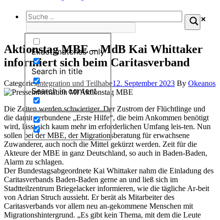
Aktionstag MBE – MdB Kai Whittaker
Exact matches only
informiert sich beim Caritasverband
Search in title
Categories
Integration und Teilhabe
12. September 2023
By
Okeanos
Search in content
Die Zeiten werden schwieriger. Der Zustrom der Flüchtlinge und
die damit verbundene „Erste Hilfe“, die beim Ankommen benötigt
wird, lässt sich kaum mehr im erforderlichen Umfang leis-ten. Nun
sollen bei der MBE, der Migrationsberatung für erwachsene
Zuwanderer, auch noch die Mittel gekürzt werden. Zeit für die
Akteure der MBE in ganz Deutschland, so auch in Baden-Baden,
Alarm zu schlagen.
Der Bundestagsabgeordnete Kai Whittaker nahm die Einladung des
Caritasverbands Baden-Baden gerne an und ließ sich im
Stadtteilzentrum Briegelacker informieren, wie die tägliche Ar-beit
von Adrian Struch aussieht. Er berät als Mitarbeiter des
Caritasverbands vor allem neu an-gekommene Menschen mit
Migrationshintergrund. „Es gibt kein Thema, mit dem die Leute