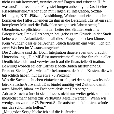
nicht zu mir kommen“, verwies er auf Fragen und erbetene Hilfe,
was ausländerrechtliche Fragestel-lungen anbelangt. „Das ist eine
Riesenbaustelle.“ Aber auch mit Fragen zu Integration, Sozial-
leistungen, KiTa-Plätzen, Ausbildung, Wohnen und vielem mehr
kommen die Hilfesuchenden zu ihm in die Beratung. „Es ist ein sehr
komplexer Mix und die Fallzahlen steigen seit Jahren stetig.“
Obendrein, so pflichtete ihm der Leiter des Stadtteilzentrums
Briegelacker, Frank Herzberger, bei, gebe es im Grunde in der Stadt
keine weitere Anlaufstelle, die all diese Fragen abdecken könne.
Kein Wunder, dass es bei Adrian Struch langsam eng wird. „Ich bin
zwei Wochen im Vo-raus ausgebucht.“
Die Zuströme sind da. Doch Integration dauere eben und braucht
Unterstützung. „Die MBE ist unverzichtbar“, machte Struch in aller
Deutlichkeit klar und verwies auch auf die finanzielle Si-tuation.
Bewilligt worden sei der Caritas Baden-Baden hierfür eine 50
Prozent-Stelle. „Was wir dafür bekommen, deckt die Kosten, die wir
tatsächlich haben, nur zu etwa 75 Prozent.“
Was die Sache nicht eben einfacher macht, sei der stetig wachsende
bürokratische Aufwand. „Das bindet unnötig viel Zeit und damit
auch Mittel“, bilanziert Fachbereichsleiter Herzberger.
Adrian Struch wünscht sich, dass es nicht nur weiter geht, sondern
möglichst mehr Mittel zur Verfügung gestellt werden. „Wenn wir
wenigstens zu einer 75 Prozent-Stelle aufstocken könn-ten, würde
uns das schon sehr helfen.“
„Mit großer Sorge blicke ich auf die laufenden