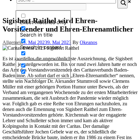
Sigisbert Raithel wird Ehren-
Exact matches only
Vorsitzender und Ehren-Ehrenamtlicher
Search in title
Allgemein
9. Mai 2023
9. Mai 2023
By
Okeanos
Search in content
Es ist zweifellos die ungewöhnlichste Auszeichnung, die Sigisbert
Raithel je zuteilgeworden ist. Bis vor rund zwei Jahren hatte er noch
das Amt des Vorstandsvorsitzenden des Caritasverbands Baden-
Baden inne. Ab sofort darf er sich „Ehren-Ehrenamtlicher“ nennen,
stellte sein Nachfolger Dr. Alexander Stummvoll sowie Clemens
Müller mit einer gehörigen Portion Humor unter Beweis, als der
Verband am vergangenen Wochenende zu der ersten Mitarbeiterfeier
zusammenkam, die seit Ausbruch der Pandemie wieder möglich
war. Folglich gab es eine Reihe von Ehrungen nachzuholen, zu
denen auch die Ernennung von Sigisbert Raithel zum Ehren-
Vorstandsvorsitzenden gehörte. Kirchennah war der engagierte
Lehrer und Schulleiter schon immer und kam als aktiver
Kolpingsohn in Kontakt mit der Caritas. Der damalige
Geschäftsführer Jochen Gebele war es, der schließlich die
entscheidende Brücke baute, indem er ihn 1986 zu einem Fest ins