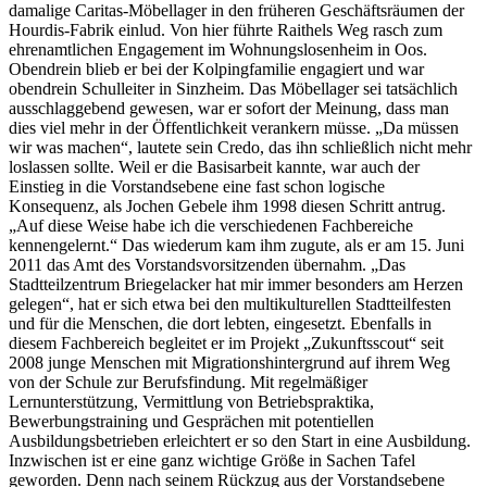
damalige Caritas-Möbellager in den früheren Geschäftsräumen der
Hourdis-Fabrik einlud. Von hier führte Raithels Weg rasch zum
ehrenamtlichen Engagement im Wohnungslosenheim in Oos.
Obendrein blieb er bei der Kolpingfamilie engagiert und war
obendrein Schulleiter in Sinzheim. Das Möbellager sei tatsächlich
ausschlaggebend gewesen, war er sofort der Meinung, dass man
dies viel mehr in der Öffentlichkeit verankern müsse. „Da müssen
wir was machen“, lautete sein Credo, das ihn schließlich nicht mehr
loslassen sollte. Weil er die Basisarbeit kannte, war auch der
Einstieg in die Vorstandsebene eine fast schon logische
Konsequenz, als Jochen Gebele ihm 1998 diesen Schritt antrug.
„Auf diese Weise habe ich die verschiedenen Fachbereiche
kennengelernt.“ Das wiederum kam ihm zugute, als er am 15. Juni
2011 das Amt des Vorstandsvorsitzenden übernahm. „Das
Stadtteilzentrum Briegelacker hat mir immer besonders am Herzen
gelegen“, hat er sich etwa bei den multikulturellen Stadtteilfesten
und für die Menschen, die dort lebten, eingesetzt. Ebenfalls in
diesem Fachbereich begleitet er im Projekt „Zukunftsscout“ seit
2008 junge Menschen mit Migrationshintergrund auf ihrem Weg
von der Schule zur Berufsfindung. Mit regelmäßiger
Lernunterstützung, Vermittlung von Betriebspraktika,
Bewerbungstraining und Gesprächen mit potentiellen
Ausbildungsbetrieben erleichtert er so den Start in eine Ausbildung.
Inzwischen ist er eine ganz wichtige Größe in Sachen Tafel
geworden. Denn nach seinem Rückzug aus der Vorstandsebene