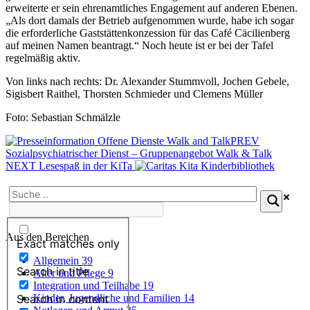
erweiterte er sein ehrenamtliches Engagement auf anderen Ebenen.
„Als dort damals der Betrieb aufgenommen wurde, habe ich sogar
die erforderliche Gaststättenkonzession für das Café Cäcilienberg
auf meinen Namen beantragt.“ Noch heute ist er bei der Tafel
regelmäßig aktiv.
Von links nach rechts: Dr. Alexander Stummvoll, Jochen Gebele,
Sigisbert Raithel, Thorsten Schmieder und Clemens Müller
Foto: Sebastian Schmälzle
PREV
Sozialpsychiatrischer Dienst – Gruppenangebot Walk & Talk
NEXT
Lesespaß in der KiTa
Aus den Bereichen
Exact matches only
Allgemein
39
Search in title
Alter und Pflege
9
Integration und Teilhabe
19
Search in content
Kinder, Jugendliche und Familien
14