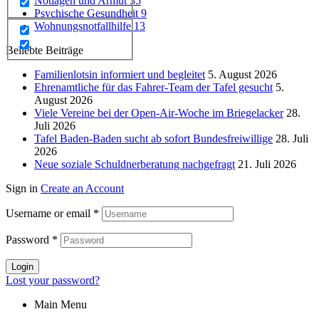
Notlagen und Armut
35
Psychische Gesundheit
9
Wohnungsnotfallhilfe
13
Beliebte Beiträge
Familienlotsin informiert und begleitet
5. August 2026
Ehrenamtliche für das Fahrer-Team der Tafel gesucht
5.
August 2026
Viele Vereine bei der Open-Air-Woche im Briegelacker
28.
Juli 2026
Tafel Baden-Baden sucht ab sofort Bundesfreiwillige
28. Juli
2026
Neue soziale Schuldnerberatung nachgefragt
21. Juli 2026
Sign in
Create an Account
Username or email
*
Password
*
Login
Lost your password?
Main Menu