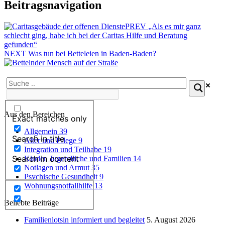
Beitragsnavigation
PREV
„Als es mir ganz
schlecht ging, habe ich bei der Caritas Hilfe und Beratung
gefunden“
NEXT
Was tun bei Betteleien in Baden-Baden?
Aus den Bereichen
Exact matches only
Allgemein
39
Search in title
Alter und Pflege
9
Integration und Teilhabe
19
Search in content
Kinder, Jugendliche und Familien
14
Notlagen und Armut
35
Psychische Gesundheit
9
Wohnungsnotfallhilfe
13
Beliebte Beiträge
Familienlotsin informiert und begleitet
5. August 2026