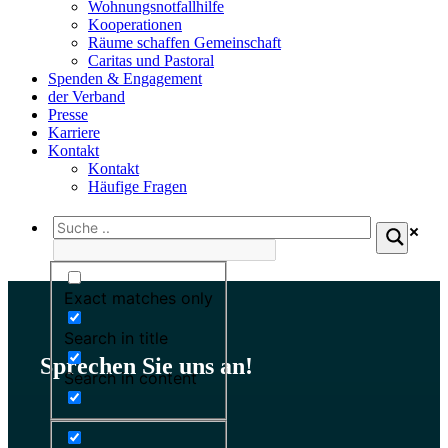
Wohnungs­notfallhilfe
Kooperationen
Räume schaffen Gemeinschaft
Caritas und Pastoral
Spenden & Engagement
der Verband
Presse
Karriere
Kontakt
Kontakt
Häufige Fragen
Exact matches only
Search in title
Sprechen Sie uns an!
Search in content