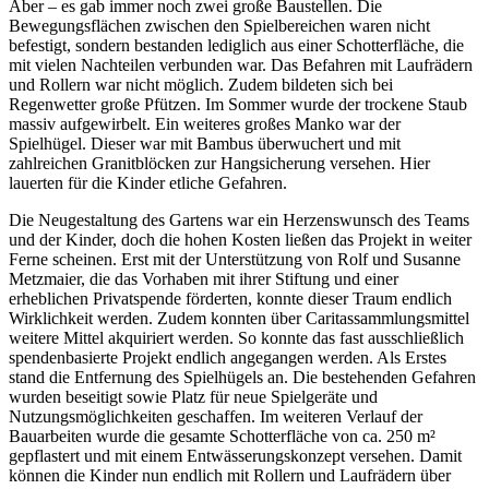
Aber – es gab immer noch zwei große Baustellen. Die
Bewegungsflächen zwischen den Spielbereichen waren nicht
befestigt, sondern bestanden lediglich aus einer Schotterfläche, die
mit vielen Nachteilen verbunden war. Das Befahren mit Laufrädern
und Rollern war nicht möglich. Zudem bildeten sich bei
Regenwetter große Pfützen. Im Sommer wurde der trockene Staub
massiv aufgewirbelt. Ein weiteres großes Manko war der
Spielhügel. Dieser war mit Bambus überwuchert und mit
zahlreichen Granitblöcken zur Hangsicherung versehen. Hier
lauerten für die Kinder etliche Gefahren.
Die Neugestaltung des Gartens war ein Herzenswunsch des Teams
und der Kinder, doch die hohen Kosten ließen das Projekt in weiter
Ferne scheinen. Erst mit der Unterstützung von Rolf und Susanne
Metzmaier, die das Vorhaben mit ihrer Stiftung und einer
erheblichen Privatspende förderten, konnte dieser Traum endlich
Wirklichkeit werden. Zudem konnten über Caritassammlungsmittel
weitere Mittel akquiriert werden. So konnte das fast ausschließlich
spendenbasierte Projekt endlich angegangen werden. Als Erstes
stand die Entfernung des Spielhügels an. Die bestehenden Gefahren
wurden beseitigt sowie Platz für neue Spielgeräte und
Nutzungsmöglichkeiten geschaffen. Im weiteren Verlauf der
Bauarbeiten wurde die gesamte Schotterfläche von ca. 250 m²
gepflastert und mit einem Entwässerungskonzept versehen. Damit
können die Kinder nun endlich mit Rollern und Laufrädern über