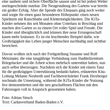
eine saubere und sichere Oberfläche sausen und ist bei jedem Wetter
uneingeschränkt nutzbar. Die Neugestaltung des Gartens war bereits
ein großer Erfolg. Aber die Spende des Ehepaars ging noch weiter
und sorgte für einen ganz besonderen Höhepunkt: einen neuen
Spielturm mit Rutschbahn und Klettermöglichkeiten. Die KiTa-
Kinder nehmen ihn seit Monaten ohne Unterlass in Beschlag und
machen den Garten so zu einem Ort voller Spiel und Freude. Die
Kinder sind überglücklich und können ihre neue Errungenschaft
kaum mehr loslassen. Es ist ein leuchtendes Beispiel dafür, wie
Großzügigkeit das Leben junger Menschen nachhaltig und sichtbar
bereichert.
Davon wollten sich nach der Fertigstellung Susanne und Rolf
Metzmaier, die eine langjährige Verbindung zum Stadtteilzentrum
Briegelacker und die Arbeit schon mehrfach unterstützt haben, nun
auch selbst überzeugen. Nachdem sich die Kinder mit einem Tanz
für die großzügigen Unterstützung bedankt haben, erläuterten Kita-
Leitung Melanie Neuberth und Fachbereichsleiter Frank Herzberger
nochmals die Umsetzung, während die KiTa-Kinder die Nutzung
live demonstrierten und die neu geschaffenen Flächen mit den
Fahrzeugen voll in Anspruch genommen haben.
Foto: Adrian Struch
Text: Caritasverband Baden-Baden e.V.