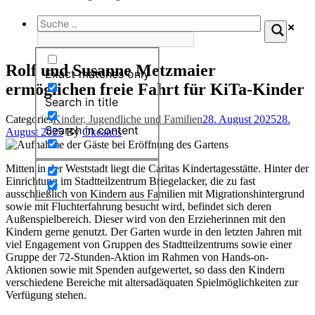
Rolf und Susanne Metzmaier
Exact matches only
ermöglichen freie Fahrt für KiTa-Kinder
Search in title
Categories
Kinder, Jugendliche und Familien
28. August 2025
28.
Search in content
August 2025
By
Okeanos
Mitten in der Weststadt liegt die Caritas Kindertagesstätte. Hinter der
Einrichtung im Stadtteilzentrum Briegelacker, die zu fast
ausschließlich von Kindern aus Familien mit Migrationshintergrund
sowie mit Fluchterfahrung besucht wird, befindet sich deren
Außenspielbereich. Dieser wird von den Erzieherinnen mit den
Kindern gerne genutzt. Der Garten wurde in den letzten Jahren mit
viel Engagement von Gruppen des Stadtteilzentrums sowie einer
Gruppe der 72-Stunden-Aktion im Rahmen von Hands-on-
Aktionen sowie mit Spenden aufgewertet, so dass den Kindern
verschiedene Bereiche mit altersadäquaten Spielmöglichkeiten zur
Verfügung stehen.