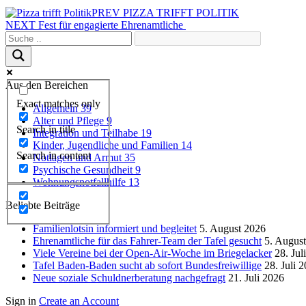
PREV
PIZZA TRIFFT POLITIK
NEXT
Fest für engagierte Ehrenamtliche
Aus den Bereichen
Exact matches only
Allgemein
39
Alter und Pflege
9
Search in title
Integration und Teilhabe
19
Kinder, Jugendliche und Familien
14
Search in content
Notlagen und Armut
35
Psychische Gesundheit
9
Wohnungsnotfallhilfe
13
Beliebte Beiträge
Familienlotsin informiert und begleitet
5. August 2026
Ehrenamtliche für das Fahrer-Team der Tafel gesucht
5. Augus
Viele Vereine bei der Open-Air-Woche im Briegelacker
28. Jul
Tafel Baden-Baden sucht ab sofort Bundesfreiwillige
28. Juli 
Neue soziale Schuldnerberatung nachgefragt
21. Juli 2026
Sign in
Create an Account