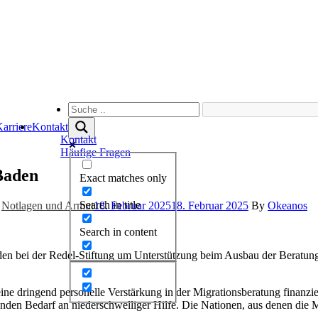
arriere
Kontakt
Kontakt
Häufige Fragen
-Baden
Exact matches only
Search in title
Notlagen und Armut
18. Februar 2025
18. Februar 2025
By
Okeanos
Search in content
den bei der Redel-Stiftung um Unterstützung beim Ausbau der Beratung
eine dringend personelle Verstärkung in der Migrationsberatung finanzie
den Bedarf an niederschwelliger Hilfe. Die Nationen, aus denen die Me