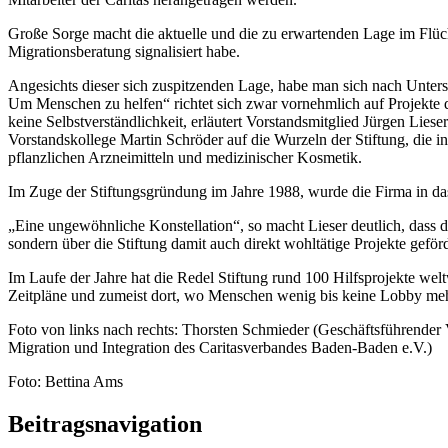
Große Sorge macht die aktuelle und die zu erwartenden Lage im Flüch
Migrationsberatung signalisiert habe.
Angesichts dieser sich zuspitzenden Lage, habe man sich nach Unters
Um Menschen zu helfen“ richtet sich zwar vornehmlich auf Projekte de
keine Selbstverständlichkeit, erläutert Vorstandsmitglied Jürgen Lieser
Vorstandskollege Martin Schröder auf die Wurzeln der Stiftung, die i
pflanzlichen Arzneimitteln und medizinischer Kosmetik.
Im Zuge der Stiftungsgründung im Jahre 1988, wurde die Firma in da
„Eine ungewöhnliche Konstellation“, so macht Lieser deutlich, das
sondern über die Stiftung damit auch direkt wohltätige Projekte geför
Im Laufe der Jahre hat die Redel Stiftung rund 100 Hilfsprojekte we
Zeitpläne und zumeist dort, wo Menschen wenig bis keine Lobby meh
Foto von links nach rechts: Thorsten Schmieder (Geschäftsführender 
Migration und Integration des Caritasverbandes Baden-Baden e.V.)
Foto: Bettina Ams
Beitragsnavigation