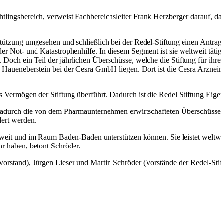
tlingsbereich, verweist Fachbereichsleiter Frank Herzberger darauf, da
tützung umgesehen und schließlich bei der Redel-Stiftung einen Antrag
r Not- und Katastrophenhilfe. In diesem Segment ist sie weltweit tätig
. Doch ein Teil der jährlichen Überschüsse, welche die Stiftung für ihre 
n Haueneberstein bei der Cesra GmbH liegen. Dort ist die Cesra Arzneim
s Vermögen der Stiftung überführt. Dadurch ist die Redel Stiftung Ei
s dadurch die von dem Pharmaunternehmen erwirtschafteten Überschüss
dert werden.
ltweit und im Raum Baden-Baden unterstützen können. Sie leistet weltw
r haben, betont Schröder.
Vorstand), Jürgen Lieser und Martin Schröder (Vorstände der Redel-St