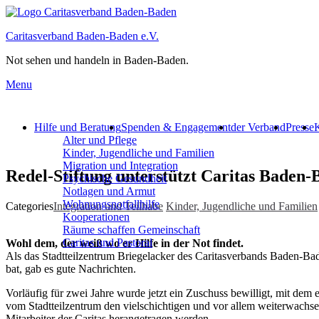
Caritasverband Baden-Baden e.V.
Not sehen und handeln in Baden-Baden.
Menu
Hilfe und Beratung
Spenden & Engagement
der Verband
Presse
K
Alter und Pflege
Kinder, Jugendliche und Familien
Migration und Integration​
Redel-Stiftung unterstützt Caritas Baden
Psychische Gesundheit
Notlagen und Armut
Wohnungs­notfallhilfe
Categories
Integration und Teilhabe
Kinder, Jugendliche und Familien
Kooperationen
Räume schaffen Gemeinschaft
Caritas und Pastoral
Wohl dem, der weiß wo er Hilfe in der Not findet.
Als das Stadtteilzentrum Briegelacker des Caritasverbands Baden-Ba
bat, gab es gute Nachrichten.
Vorläufig für zwei Jahre wurde jetzt ein Zuschuss bewilligt, mit dem 
vom Stadtteilzentrum den vielschichtigen und vor allem weiterwachsen
Mitarbeiter der Caritas herangetragen werden.