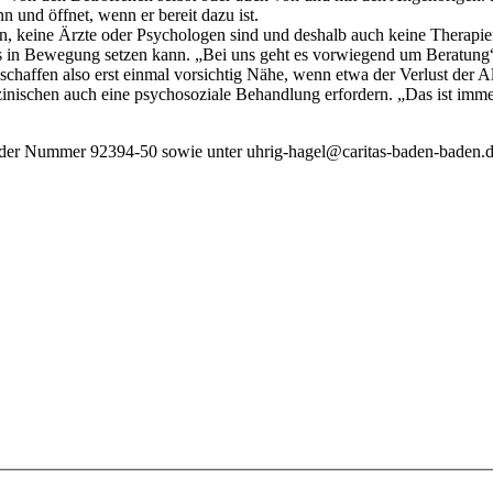
 und öffnet, wenn er bereit dazu ist.
n, keine Ärzte oder Psychologen sind und deshalb auch keine Therapien
les in Bewegung setzen kann. „Bei uns geht es vorwiegend um Beratung“,
ffen also erst einmal vorsichtig Nähe, wenn etwa der Verlust der All
inischen auch eine psychosoziale Behandlung erfordern. „Das ist imme
er der Nummer 92394-50 sowie unter uhrig-hagel@caritas-baden-baden.d