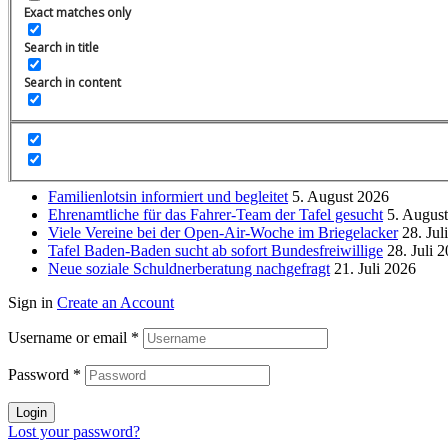
Exact matches only
Allgemein
39
Alter und Pflege
9
Search in title
Integration und Teilhabe
19
Kinder, Jugendliche und Familien
14
Search in content
Notlagen und Armut
35
Psychische Gesundheit
9
Wohnungsnotfallhilfe
13
Beliebte Beiträge
Familienlotsin informiert und begleitet
5. August 2026
Ehrenamtliche für das Fahrer-Team der Tafel gesucht
5. Augus
Viele Vereine bei der Open-Air-Woche im Briegelacker
28. Jul
Tafel Baden-Baden sucht ab sofort Bundesfreiwillige
28. Juli 
Neue soziale Schuldnerberatung nachgefragt
21. Juli 2026
Sign in
Create an Account
Username or email
*
Password
*
Login
Lost your password?