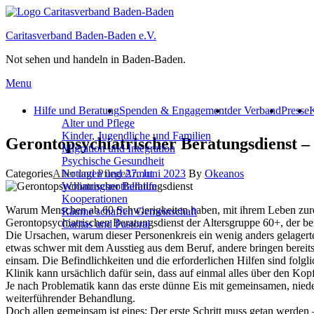
Caritasverband Baden-Baden e.V.
Not sehen und handeln in Baden-Baden.
Menu
Hilfe und Beratung
Spenden & Engagement
der Verband
Presse
K
Alter und Pflege
Kinder, Jugendliche und Familien
Gerontopsychiatrischer Beratungsdienst – 
Migration und Integration​
Psychische Gesundheit
Categories
Alter und Pflege
27. Juni 2023
By
Okeanos
Notlagen und Armut
Wohnungs­notfallhilfe
Kooperationen
Warum Menschen ab 60 Schwierigkeiten haben, mit ihrem Leben zurech
Räume schaffen Gemeinschaft
Gerontopsychiatrischen Beratungsdienst der Altersgruppe 60+, der bei
Caritas und Pastoral
Die Ursachen, warum dieser Personenkreis ein wenig anders gelagerte
etwas schwer mit dem Ausstieg aus dem Beruf, andere bringen bereits
einsam. Die Befindlichkeiten und die erforderlichen Hilfen sind folgli
Klinik kann ursächlich dafür sein, dass auf einmal alles über den Kop
Je nach Problematik kann das erste dünne Eis mit gemeinsamen, nied
weiterführender Behandlung.
Doch allen gemeinsam ist eines: Der erste Schritt muss getan werde