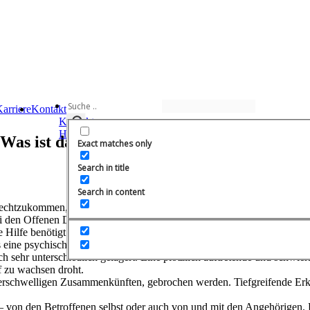
arriere
Kontakt
Kontakt
Häufige Fragen
Was ist das eigentlich?
Exact matches only
Search in title
Search in content
tzukommen, hat viele Ursachen. „Wir begleiten und beraten sie“, beri
 den Offenen Diensten des Caritasverbandes Baden-Baden e.V. in Lichte
 Hilfe benötigt als jüngere Menschen, hat verschiedene Ursachen. Manc
 eine psychische Störung oder Erkrankungen wie beispielsweise Altersd
ch sehr unterschiedlich gelagert. Eine plötzlich auftretende und schwie
f zu wachsen droht.
erschwelligen Zusammenkünften, gebrochen werden. Tiefgreifende Erkra
n – von den Betroffenen selbst oder auch von und mit den Angehörigen.