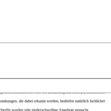
chtet Bettina Weiß von ihrer täglichen Arbeit beim
ntal, angesiedelt ist.
he, so erzählt die Sozialpädagogin Judith Uhrig-Hagel, tun sich
epressionen oder Demenz mit, sind vielleicht auch einfach nur
rige Lebenssituationen oder die Entlassung aus einer psychiatrischen
nkungen, die dabei erkannt werden, bedürfen natürlich fachlicher
 Hierfür werden sehr niederschwellige Angebote gemacht,