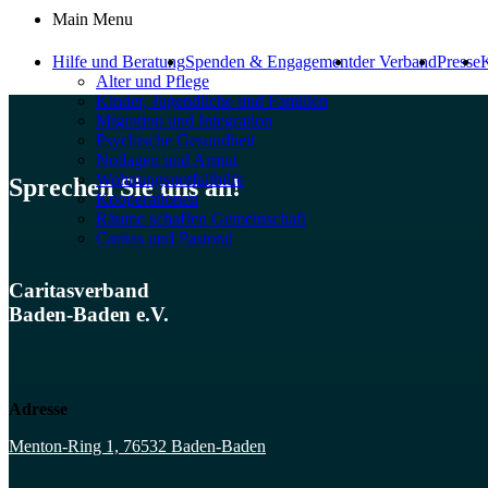
Main Menu
Hilfe und Beratung
Spenden & Engagement
der Verband
Presse
K
Alter und Pflege
Kinder, Jugendliche und Familien
Migration und Integration​
Psychische Gesundheit
Notlagen und Armut
Wohnungs­notfallhilfe
Sprechen Sie uns an!
Kooperationen
Räume schaffen Gemeinschaft
Caritas und Pastoral
Caritasverband
Baden-Baden e.V.
Adresse
Menton-Ring 1, 76532 Baden-Baden