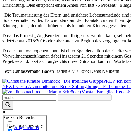
Einrichtung. Dies entspricht einem Anteil von fast 75 Prozent.“ Ein
„Die Traumatisierung der Eltern und unsichere Lebensumstände sind n
Sozialverhalten wider. Es wird stark auf den Kontakt zu den Eltern ge
Kindergartens, der nicht höher sei als in anderen Kindertagesstätte
Dass das Projekt „WegBereiter“ nun fortgesetzt werden kann, sei meh
zuletzt etwa 2015/2016 oder aber auch zu Beginn des vergangenen Ja
Dass es nun weitergehen kann, ist einer Spendenaktion des Caritas
Vorweihnachtszeit kamen dabei insgesamt 21 Spenden mit einem Ges
Projektes sind, lässt sich angesichts dieser Situation kaum in Worte fa
Text: Caritasverband Baden-Baden e.V. / Foto: Denis Neuberth
PREV
Ich kom
NEXT
Cesra Arzneimittel und Redel Stiftung bringen Farbe in die Ta
Aus den Bereichen
Exact matches only
Allgemein
39