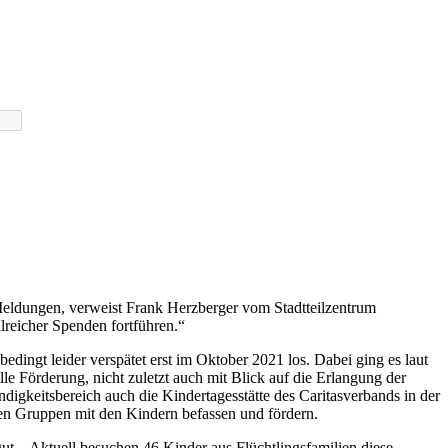
 Meldungen, verweist Frank Herzberger vom Stadtteilzentrum
lreicher Spenden fortführen.“
dingt leider verspätet erst im Oktober 2021 los. Dabei ging es laut
le Förderung, nicht zuletzt auch mit Blick auf die Erlangung der
ndigkeitsbereich auch die Kindertagesstätte des Caritasverbands in der
inen Gruppen mit den Kindern befassen und fördern.
gut. „Aktuell besuchen 46 Kinder aus Flüchtlingsfamilien diese