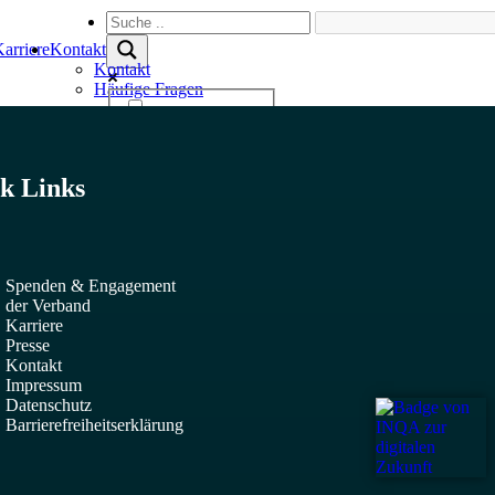
arriere
Kontakt
Kontakt
Häufige Fragen
Exact matches only
Search in title
k Links
Search in content
Spenden & Engagement
der Verband
Karriere
Presse
Kontakt
Impressum
Datenschutz
Barrierefreiheits­erklärung