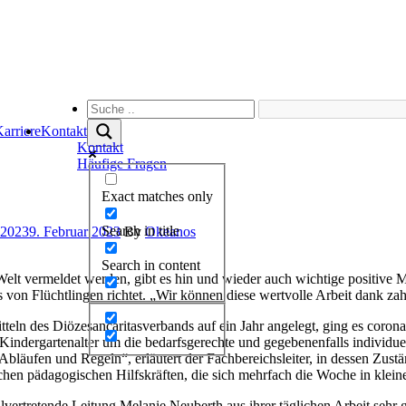
arriere
Kontakt
Kontakt
Häufige Fragen
Exact matches only
Search in title
 2023
9. Februar 2023
By
Okeanos
Search in content
 Welt vermeldet werden, gibt es hin und wieder auch wichtige positive
von Flüchtlingen richtet. „Wir können diese wertvolle Arbeit dank zah
ln des Diözesancaritasverbands auf ein Jahr angelegt, ging es coronabe
indergartenalter um die bedarfsgerechte und gegebenenfalls individuel
 Abläufen und Regeln“, erläutert der Fachbereichsleiter, in dessen Zustä
lichen pädagogischen Hilfskräften, die sich mehrfach die Woche in kle
lvertretende Leitung Melanie Neuberth aus ihrer täglichen Arbeit sehr 