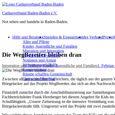
Caritasverband Baden-Baden e.V.
Not sehen und handeln in Baden-Baden.
Hilfe und Beratung
Spenden & Engagement
der Verband
Presse
K
Alter und Pflege
Kinder, Jugendliche und Familien
Migration und Integration​
Die WegBereiter bleiben dran
Psychische Gesundheit
Notlagen und Armut
Wohnungs­notfallhilfe
Integration und Teilhabe
Kinder, Jugendliche und Familien
1. Februar
Kooperationen
Räume schaffen Gemeinschaft
Caritas und Pastoral
Zwischen all den schlechten Nachrichten, die täglich aus der ganzen
Briegelacker auf das Projekt WegBereiter, das sich an den Nachwuchs 
Finanziell zunächst durch die Anschubfinanzierung aus Sammlungsmitte
Fachbereichsleiter Frank Herzberger bei diesem Angebot für Kids im K
Schulfähigkeit. „Unsere Zielsetzung ist die intensive Vermittlung von
Briegelackerstraße fällt. Umgesetzt wird das Projekt mit zwei zusätz
Wie wichtig dieses Angebot ist, wissen das Team der KiTa um die stel