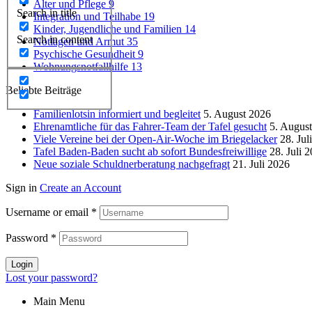
Alter und Pflege
9
Search in title
Integration und Teilhabe
19
Kinder, Jugendliche und Familien
14
Search in content
Notlagen und Armut
35
Psychische Gesundheit
9
Wohnungsnotfallhilfe
13
Beliebte Beiträge
Familienlotsin informiert und begleitet
5. August 2026
Ehrenamtliche für das Fahrer-Team der Tafel gesucht
5. Augus
Viele Vereine bei der Open-Air-Woche im Briegelacker
28. Jul
Tafel Baden-Baden sucht ab sofort Bundesfreiwillige
28. Juli 
Neue soziale Schuldnerberatung nachgefragt
21. Juli 2026
Sign in
Create an Account
Username or email
*
Password
*
Login
Lost your password?
Main Menu