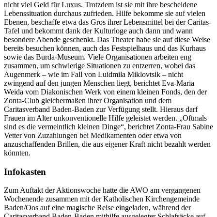
nicht viel Geld für Luxus. Trotzdem ist sie mit ihre bescheidene
Lebenssituation durchaus zufrieden. Hilfe bekomme sie auf vielen
Ebenen, beschaffe etwa das Gros ihrer Lebensmittel bei der Caritas-
Tafel und bekommt dank der Kulturloge auch dann und wann
besondere Abende geschenkt. Das Theater habe sie auf diese Weise
bereits besuchen können, auch das Festspielhaus und das Kurhaus
sowie das Burda-Museum. Viele Organisationen arbeiten eng
zusammen, um schwierige Situationen zu entzerren, wobei das
Augenmerk – wie im Fall von Luidmila Miklovtsik – nicht
zwingend auf den jungen Menschen liegt, berichtet Eva-Maria
Weida vom Diakonischen Werk von einem kleinen Fonds, den der
Zonta-Club gleichermaßen ihrer Organisation und dem
Caritasverband Baden-Baden zur Verfügung stellt. Hieraus darf
Frauen im Alter unkonventionelle Hilfe geleistet werden. „Oftmals
sind es die vermeintlich kleinen Dinge“, berichtet Zonta-Frau Sabine
Vetter von Zuzahlungen bei Medikamenten oder etwa von
anzuschaffenden Brillen, die aus eigener Kraft nicht bezahlt werden
könnten.
Infokasten
Zum Auftakt der Aktionswoche hatte die AWO am vergangenen
Wochenende zusammen mit der Katholischen Kirchengemeinde
Baden/Oos auf eine magische Reise eingeladen, während der
Caritasverband Baden-Baden mithilfe ausgelegter Schlafsäcke auf