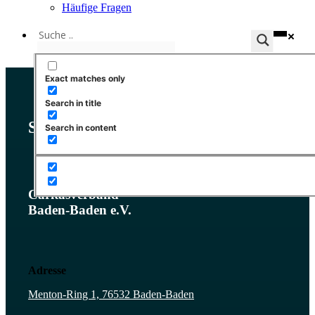
Häufige Fragen
Exact matches only
Search in title
Sprechen Sie uns an!
Search in content
Caritasverband
Baden-Baden e.V.
Adresse
Menton-Ring 1, 76532 Baden-Baden