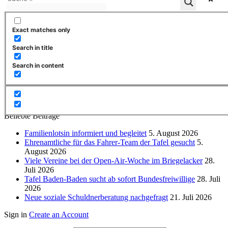
Aus den Bereichen
Exact matches only
Allgemein
39
Search in title
Alter und Pflege
9
Integration und Teilhabe
19
Search in content
Kinder, Jugendliche und Familien
14
Notlagen und Armut
35
Psychische Gesundheit
9
Wohnungsnotfallhilfe
13
Beliebte Beiträge
Familienlotsin informiert und begleitet
5. August 2026
Ehrenamtliche für das Fahrer-Team der Tafel gesucht
5.
August 2026
Viele Vereine bei der Open-Air-Woche im Briegelacker
28.
Juli 2026
Tafel Baden-Baden sucht ab sofort Bundesfreiwillige
28. Juli
2026
Neue soziale Schuldnerberatung nachgefragt
21. Juli 2026
Sign in
Create an Account