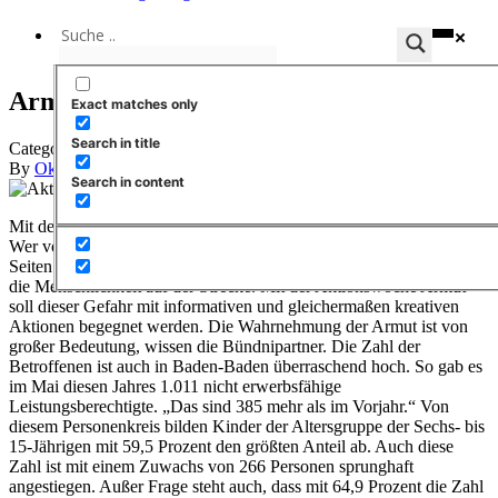
Armut bedroht alle
Exact matches only
Search in title
Categories
Notlagen und Armut
17. Oktober 2023
17. Oktober 2023
By
Okeanos
Search in content
Mit der Aktionswoche „Zeitenwende“ wird der Blick geschärft –
Wer von Armut betroffen ist, der lernt Kälte und Hunger von vielen
Seiten kennen. Denn irgendwann bleibt womöglich ringsum auch
die Menschlichkeit auf der Strecke. Mit der Aktionswoche Armut
soll dieser Gefahr mit informativen und gleichermaßen kreativen
Aktionen begegnet werden. Die Wahrnehmung der Armut ist von
großer Bedeutung, wissen die Bündnipartner. Die Zahl der
Betroffenen ist auch in Baden-Baden überraschend hoch. So gab es
im Mai diesen Jahres 1.011 nicht erwerbsfähige
Leistungsberechtigte. „Das sind 385 mehr als im Vorjahr.“ Von
diesem Personenkreis bilden Kinder der Altersgruppe der Sechs- bis
15-Jährigen mit 59,5 Prozent den größten Anteil ab. Auch diese
Zahl ist mit einem Zuwachs von 266 Personen sprunghaft
angestiegen. Außer Frage steht auch, dass mit 64,9 Prozent die Zahl