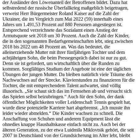
der Ausländer den Löwenanteil der Betroffenen bildet. Dazu hat
selbstredend der russische Überfallkrieg maßgeblich beigetragen,
verweist Herr Bürgermeister Roland Kaiser auf die Zahl der
Ukrainer, die im Vergleich zum Mai 2022 (59) innerhalb eines
Jahres um 1.491,53 Prozent auf 880 Personen angestiegen ist.
Entsprechend verzeichnete das Sozialamt einen Anstieg der
Armutsquote seit 2018 um 30 Prozent. Auch die Zahl der Kinder,
die in den sogenannten Bedarfsgemeinschaften lebt, stieg zwischen
2018 bis 2022 um 48 Prozent an. Was das bedeutet, die
alleinerziehende Mutter mit ihrer fünfjährigen Tochter und dem
achtjährigen Sohn, die beim Pressegespräch dabei ist nur zu gut.
Denn sie ist gefordert, um wirtschaftlich über die Runden zu
kommen. Sorgfältiges Studium der Angebote ist eine der täglichen
Übungen der jungen Mutter. Da bleiben natürlich viele Träume des
Nachwuchses auf der Strecke. Klavierstunden zu finanzieren für die
Tochter, die mit entsprechendem Talent aufwartet, sind völlig
illusorisch. „Sie schaut sich das im Fernsehen ab und versucht sich
das Spielen selbst beizubringen.“ Auch für den Sohn, der dank
öffentlicher Möglichkeiten voller Leidenschaft Tennis gespielt hat,
wurde diese potenzielle Karriere hart abgebremst. „Ich musste ihn
leider wieder abmelden.“ Die Kinder wachsen zu schnell. Die
Anschaffung von Schuhen und anderem Equipment lässt die
ohnedies knappe Haushaltskasse einfach nicht zu. Auch bei der
älteren Generation, zu der etwa Luidmila Miklovtsik gehört, die seit
2007 in Deutschland von der Grundsicherung im Alter lebt, bleibt